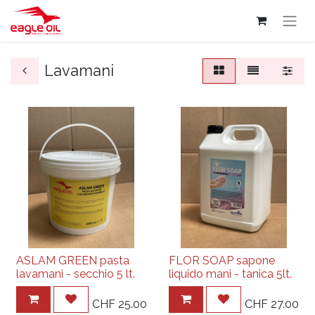
Lavamani
ASLAM GREEN pasta
FLOR SOAP sapone
lavamani - secchio 5 lt.
liquido mani - tanica 5lt.
CHF
25.00
CHF
27.00