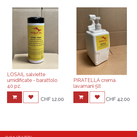
LOSAIL salviette
umidificate - barattolo
PIRATELLA crema
40 pz.
lavamani 5lt
CHF
12.00
CHF
42.00