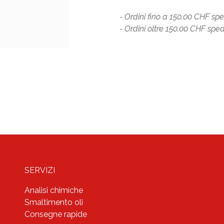
- Ordini fino a 150.00 CHF sp
- Ordini oltre 150.00 CHF sped
SERVIZI
Analisi chimiche
Smaltimento oli
Consegne rapide