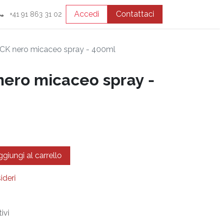
Accedi
Contattaci
+41 91 863 31 02
K nero micaceo spray - 400ml
ero micaceo spray -
giungi al carrello
ideri
ivi