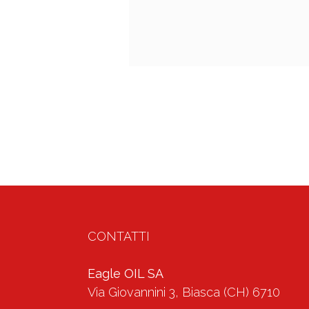
CONTATTI
Eagle OIL SA
Via Giovannini 3, Biasca (CH) 6710